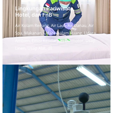
Lingkungan Pariwisata,
Hotel, dan FnB
Air Kolam Renang, Air Laut, Air Danau, Air
Spa, Makanan, Udara Dalam Ruang, Udara
Ambien, Emisi Kendaraan Bermotor, Usap
Linen, Usap Alat, dll