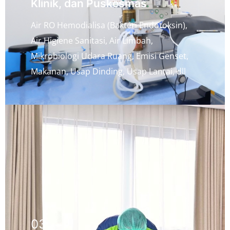
Klinik, dan Puskesmas
Air RO Hemodialisa (Bakteri Endotoksin),
Air Higiene Sanitasi, Air Limbah,
Mikrobiologi Udara Ruang, Emisi Genset,
Makanan, Usap Dinding, Usap Lantai, dll
03