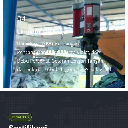
04
Lingkungan Kerja
Iklim Kerja (ISBB), Kebisingan,
Pencahayaan, Radiasi Ultra Violet, dan
Debu Personal, Getaran Lengan Tangan
dan Seluruh Tubuh, Ergonomi, Psikologi, dll
LEGALITAS