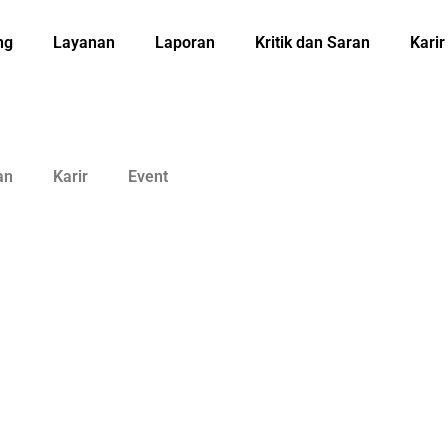
ng
Layanan
Laporan
Kritik dan Saran
Karir
an
Karir
Event